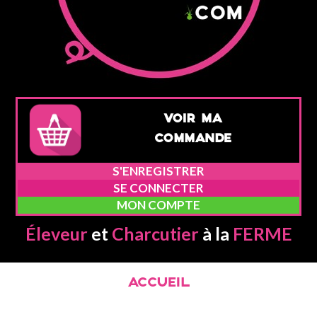
VOIR MA
COMMANDE
S'ENREGISTRER
SE CONNECTER
MON COMPTE
Éleveur
et
Charcutier
à la
FERME
ACCUEIL