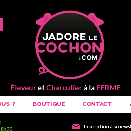
Éleveur
et
Charcutier
à la
FERME
US ?
BOUTIQUE
CONTACT
:
Inscription à la news
 18h30