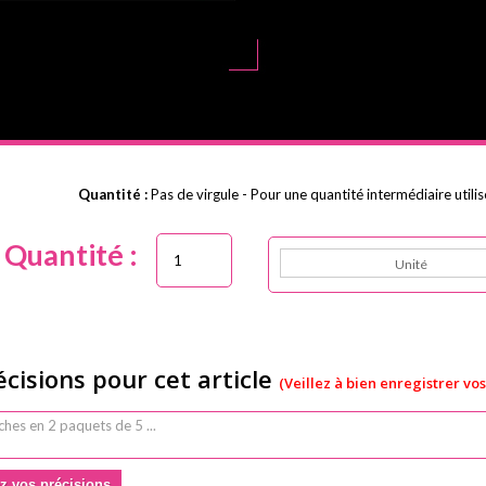
Quantité :
Pas de virgule - Pour une quantité intermédiaire utili
Quantité :
Unité
écisions pour cet article
(Veillez à bien enregistrer vo
z vos précisions