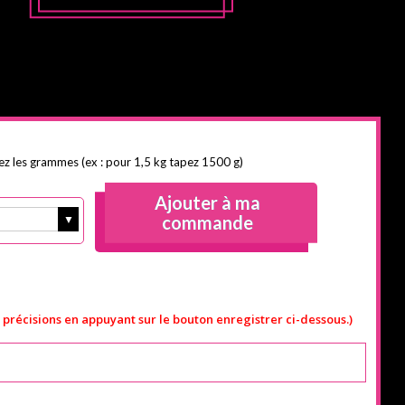
sez les grammes (ex : pour 1,5 kg tapez 1500 g)
Ajouter à ma
commande
s précisions en appuyant sur le bouton enregistrer ci-dessous.)