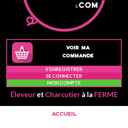
VOIR MA
COMMANDE
S'ENREGISTRER
SE CONNECTER
MON COMPTE
Éleveur
et
Charcutier
à la
FERME
ACCUEIL