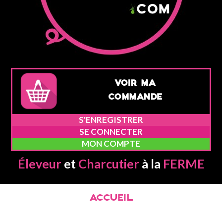
VOIR MA
COMMANDE
S'ENREGISTRER
SE CONNECTER
MON COMPTE
Éleveur
et
Charcutier
à la
FERME
ACCUEIL