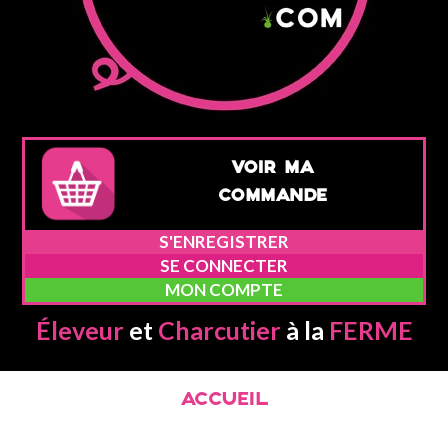
VOIR MA
COMMANDE
S'ENREGISTRER
SE CONNECTER
MON COMPTE
Éleveur
et
Charcutier
à la
FERME
ACCUEIL