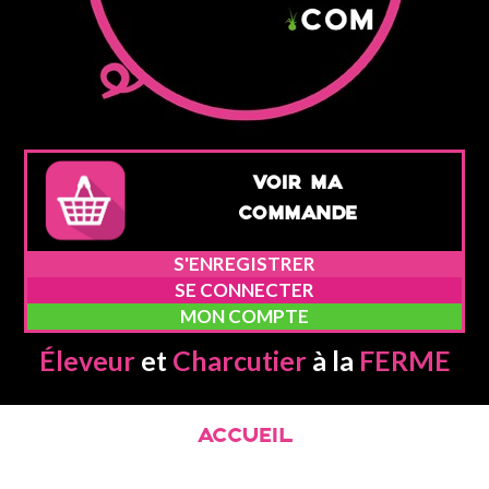
VOIR MA
COMMANDE
S'ENREGISTRER
SE CONNECTER
MON COMPTE
Éleveur
et
Charcutier
à la
FERME
ACCUEIL